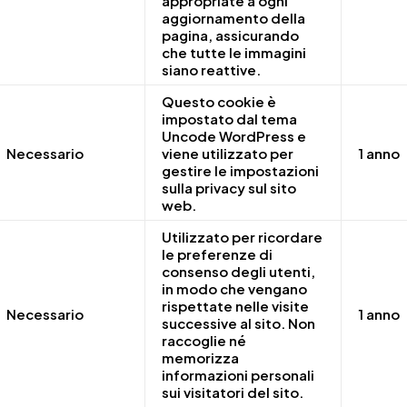
appropriate a ogni
aggiornamento della
pagina, assicurando
che tutte le immagini
siano reattive.
Questo cookie è
impostato dal tema
Uncode WordPress e
Necessario
viene utilizzato per
1 anno
gestire le impostazioni
sulla privacy sul sito
web.
Utilizzato per ricordare
le preferenze di
consenso degli utenti,
in modo che vengano
rispettate nelle visite
Necessario
1 anno
successive al sito. Non
raccoglie né
memorizza
informazioni personali
sui visitatori del sito.