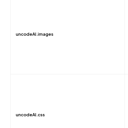
uncodeAI.images
uncodeAI.css