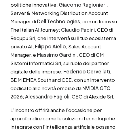
politiche innovative;
Giacomo Ragionieri
,
Server & Networking Distribution Account
Manager di
Dell Technologies
, con un focus su
The Italian AI Journey;
Claudio Pacini
, CEO di
Requpu Srl, che interverrà su Il tuo ecosistema
privato AI;
Filippo Aiello
, Sales Account
Manager, e
Massimo Gardini
, CEO di CM
Sistemi Informatici Srl, sul ruolo del partner
digitale delle imprese;
Federico Cervellati
,
BDM EMEA South and CEE, con un intervento
dedicato alle novità emerse da
NVIDIA GTC
2026
;
Alessandro Fagioli
, CEO di Alexide Srl.
L’incontro offrirà anche l’occasione per
approfondire come le soluzioni tecnologiche
integrate con l’intelligenza artificiale possano