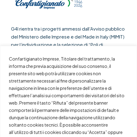
G4I rientra tra i progetti ammessi dall’Avviso pubblico
del Ministero delle Imprese e del Made in Italy (MIMIT)
per l’individuazione e la selezione di “Poli di
innovazione” nell’ambito del Piano Nazionale di
Confartigianato Imprese, Titolare del trattamento, la
Ripresa e Resilienza, Missione 4 “Istruzione e ricerca”
informa che previa acquisizione del suo consenso, il
(Componente 2 “Dalla ricerca all’impresa”),
presente sito web potrà utilizzare cookies non
Investimento 2.3 “Potenziamento ed estensione
strettamente necessari al fine di personalizzare la
tematica e territoriale dei centri di trasferimento
navigazione in linea con le preferenze dell’utente e di
tecnologico per segmenti di industria”, finanziato
effettuare l’analisi sui comportamenti dei visitatori del sito
dall’Unione europea – NextGenerationEU.
web. Premere il tasto “Rifiuta” del presente banner
comporterà il permanere delle impostazioni di default e
dunque la continuazione della navigazione utilizzando
soltanto cookies tecnici. È possibile acconsentire
all’utilizzo di tutti i cookies cliccando su “Accetta” oppure